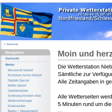
Startseite
Moin und her
Navigation
Startseite
Wetter
Die Wetterstation Niebü
Messwerte Niebüll
Sämtliche zur Verfügu
Rückblick+Archiv Niebüll
Alle Zeitangaben in ge
Statistik Special
Wetter aktuell
Satellitenbilder
Alle Wetterseiten werd
Schleswig-Holstein Netz
Wettervorhersage
5 Minuten rund um die
Küstenwetter
Baden + Wasserstand