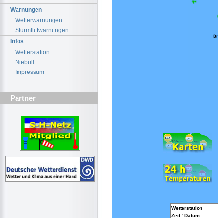
Warnungen
Wetterwarnungen
Sturmflutwarnungen
Infos
Wetterstation
Niebüll
Impressum
Partner