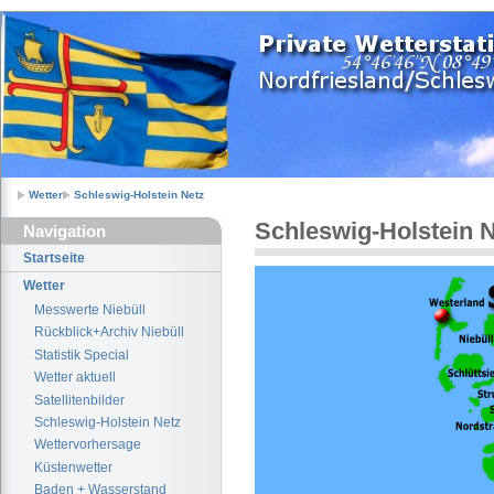
Wetter
Schleswig-Holstein Netz
Schleswig-Holstein 
Navigation
Startseite
Wetter
Messwerte Niebüll
Rückblick+Archiv Niebüll
Statistik Special
Wetter aktuell
Satellitenbilder
Schleswig-Holstein Netz
Wettervorhersage
Küstenwetter
Baden + Wasserstand