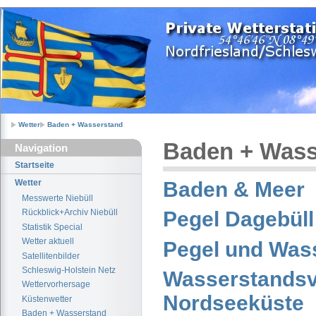
Wetter
Baden + Wasserstand
Baden + Wass
Navigation
Startseite
Baden & Meer
Wetter
Messwerte Niebüll
Pegel Dagebüll
Rückblick+Archiv Niebüll
Statistik Special
Wetter aktuell
Pegel und Was
Satellitenbilder
Schleswig-Holstein Netz
Wasserstandsv
Wettervorhersage
Nordseeküste
Küstenwetter
Baden + Wasserstand