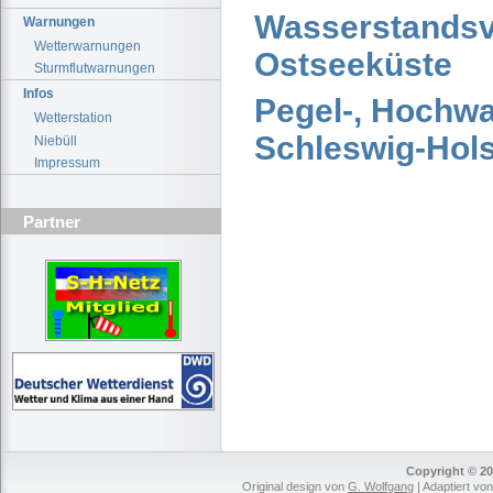
Wasserstandsv
Warnungen
Wetterwarnungen
Ostseeküste
Sturmflutwarnungen
Infos
Pegel-, Hochwa
Wetterstation
Schleswig-Hols
Niebüll
Impressum
Partner
Copyright © 20
Original design von
G. Wolfgang
| Adaptiert vo